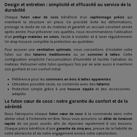
Design et entretien : simplicité et efficacité au service de la
durabilité
Chaque
futon cœur de coco
bénéficie d’un
capitonnage précis
qui
maintient la structure en place. Ce procédé évite les déformations,
prolonge la durée de vie du matelas et garantit un accueil constant année
après année. Pour préserver ces qualités, nous recommandons l’utilisation
d’un
protège-matelas en coton
, facile à installer et à laver régulièrement.
Un drap-housse complète la protection au quotidien.
Pour assurer une
ventilation optimale
, nous conseillons d’installer votre
futon sur des
tatamis traditionnels
ou un
sommier à lattes
. Cette
configuration empêche l’accumulation d’humidité et facilite l’aération du
matelas. Retourner votre futon quelques fois par an aide aussi à maintenir
son gonflant et son confort initial.
Préférence pour les
sommiers en bois à lattes apparentes
Utilisation possible seule, ou combinée avec des
tatamis
Protection simple grâce à une
housse zippée
et des accessoires
adaptés
Le futon cœur de coco : notre garantie du confort et de la
sérénité
Nous fabriquons chaque
futon cœur de coco
à la commande dans notre
atelier situé à Fontenelle-en-Brie. Nous vous assurons un
délai de livraison
rapide
de six jours ouvrés afin de répondre rapidement à vos besoins.
Chaque pièce bénéficie d’une
garantie de cinq ans
, preuve de la fiabilité de
notre démarche et de notre engagement envers votre satisfaction.