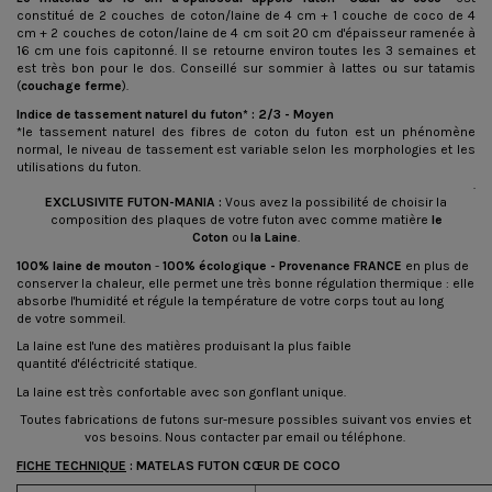
constitué de 2 couches de coton/laine de 4 cm + 1 couche de coco de 4
cm + 2 couches de coton/laine de 4 cm soit 20 cm d'épaisseur ramenée à
16 cm une fois capitonné. Il se retourne environ toutes les 3 semaines et
est très bon pour le dos. Conseillé sur sommier à lattes ou sur tatamis
(
couchage
ferme
).
Indice de tassement naturel du futon* : 2/3 - Moyen
*le tassement naturel des fibres de coton du futon est un phénomène
normal, le niveau de tassement est variable selon les morphologies et les
utilisations du futon.
.
EXCLUSIVITE FUTON-MANIA :
Vous avez la possibilité de choisir la
composition des plaques de votre futon avec comme matière
le
Coton
ou
la Laine
.
100% laine de mouton
-
100% écologique -
Provenance FRANCE
en plus de
conserver la chaleur, elle permet une très bonne régulation thermique : elle
absorbe l'humidité et régule la température de votre corps tout au long
de votre sommeil.
La laine est l'une des matières produisant la plus faible
quantité d'éléctricité statique.
La laine est très confortable avec son gonflant unique.
Toutes fabrications de futons sur-mesure possibles suivant vos envies et
vos besoins. Nous contacter par email ou téléphone.
FICHE TECHNIQUE
: MATELAS FUTON CŒUR DE COCO