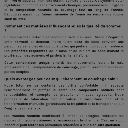
en hiver et absorbe l’humidité durant les nuits chaudes. Ce système auto-
régulateur fonctionne sans traitement chimique, préservant ainsi l’hygiène
et la
composition naturelle du couchage tout au long de l’année.
Découvrez aussi nos
futons mémoire de forme
ou encore nos
futons
cœur
de latex
.
Comment ces matières influencent-elles la qualité du sommeil
?
Un
bon maintien
réduit la sensation de raideur au réveil. Grâce à l’équilibre
entre
fermeté
et douceur, notre futon cœur de coco convient aux
personnes sensibles du dos ou à celles qui préfèrent un soutien renforcé.
Les
propriétés respirantes
de la laine et de la fibre de coco limitent la
prolifération des acariens et gardent la literie fraîche.
Cette
combinaison unique
amortit les mouvements durant la nuit,
améliorant ainsi l’
indépendance de couchage
, particulièrement appréciée
par les couples.
Quels avantages pour ceux qui cherchent un couchage sain ?
Notre futon ne se contente pas d’être confortable : il respecte
l’environnement et protège la santé. Les
composants naturels
sont
renouvelables et exempts de produits chimiques agressifs. Notre
processus de fabrication met en valeur le savoir-faire local et la
transformation manuelle, garantissant la
traçabilité
et la transparence sur
l’origine des matériaux.
Les
matelas naturels
contribuent à limiter les allergies, réduisent les
risques d’irritations cutanées et assainissent la chambre. C’est un atout
essentiel pour toutes les personnes attachées à leur
bien-être quotidien
.