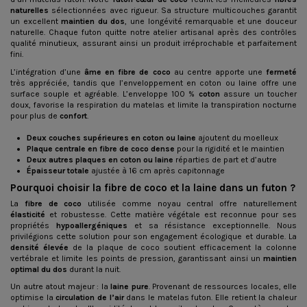
naturelles
sélectionnées avec rigueur. Sa structure multicouches garantit
un excellent
maintien du dos
, une longévité remarquable et une douceur
naturelle. Chaque futon quitte notre atelier artisanal après des contrôles
qualité minutieux, assurant ainsi un produit irréprochable et parfaitement
fini.
L’intégration d’une
âme en fibre de coco
au centre apporte une
fermeté
très appréciée, tandis que l’enveloppement en coton ou laine offre une
surface souple et agréable. L’enveloppe 100 %
coton
assure un toucher
doux, favorise la respiration du matelas et limite la transpiration nocturne
pour plus de
confort
.
Deux couches supérieures en coton ou laine
ajoutent du moelleux
Plaque centrale en fibre de coco dense
pour la rigidité et le maintien
Deux autres plaques en coton ou laine
réparties de part et d’autre
Épaisseur totale
ajustée à 16 cm après capitonnage
Pourquoi choisir la fibre de coco et la laine dans un futon ?
La
fibre de coco
utilisée comme noyau central offre naturellement
élasticité
et robustesse. Cette matière végétale est reconnue pour ses
propriétés
hypoallergéniques
et sa résistance exceptionnelle. Nous
privilégions cette solution pour son engagement écologique et durable. La
densité élevée
de la plaque de coco soutient efficacement la colonne
vertébrale et limite les points de pression, garantissant ainsi un
maintien
optimal du dos
durant la nuit.
Un autre atout majeur : la
laine pure
. Provenant de ressources locales, elle
optimise la
circulation de l’air
dans le matelas futon. Elle retient la chaleur