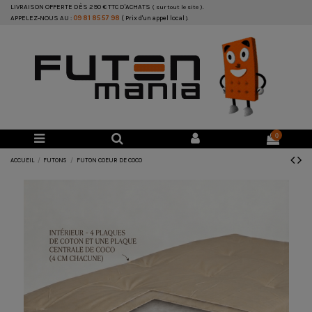
LIVRAISON OFFERTE DÈS 290 € TTC D'ACHATS
( sur tout le site ).
APPELEZ-NOUS AU :
09 81 85 57 98
( Prix d'un appel local
).
0
ACCUEIL
FUTONS
FUTON COEUR DE COCO