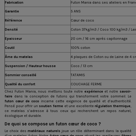
Fabrication
Futon Mania dans ses ateliers en Fran
Garantie
5 ANS
Référence
Cœur de coco
Densité
Coton 37kg/m3 / Coco 100 kg/m3 / La
Epaisseur
20 cm / 16 cm après capitonnage
Coutil
100% coton
Âme du matelas
4 plaques de Coton ou de Laine de 4 c
Suspension / Hauteur housse
Coco / 13 cm
Sommier conseillé
TATAMIS
Qualité du confort
COUCHAGE FERME
Chez Futon Mania, nous mettons toute notre
expérience
et notre
savoir-
faire
dans la conception de futons qui transforment votre sommeil. Le
futon cœur de coco
incarne cette exigence de qualité et d’authenticité.
Pensé pour offrir un
soutien ferme
et une excellente
régulation thermique
,
ce matelas s’adresse à tous ceux qui recherchent un repos naturel,
écologique et durable.
De quoi se compose un futon cœur de coco ?
Le choix des
matériaux naturels
joue un rôle déterminant dans la qualité
d’un matelas futon. Notre
futon cœur de coco
réunit les meilleures
fibres