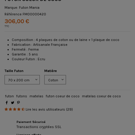
Marque:
Futon Mania
Référence
FM00000420
306,00 €
TTC
Composition : 4 plaques de coton ou de laine + 1 plaque de coco
Fabrication : Artisanale Française
Fermeté : Ferme
Garantie : 5 ans
Couleur Futon : Ecru
Taille Futon
Matière
futon
futons
matelas
futon coeur de coco
matelas coeur de coco
Lire les avis utilisateurs (29)
Paiement Sécurisé
Transactions cryptées SSL
Livraison offerte