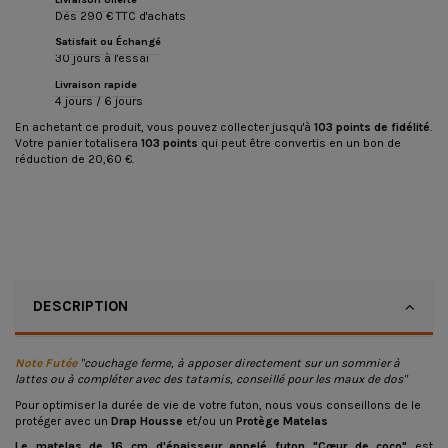
Dès 290 € TTC d'achats
Satisfait ou Échangé
30 jours à l'essai
Livraison rapide
4 jours / 6 jours
En achetant ce produit, vous pouvez collecter jusqu'à
103
points de fidélité
.
Votre panier totalisera
103
points
qui peut être convertis en un bon de
réduction de
20,60 €
.
DESCRIPTION
Note Futée
"couchage ferme, à apposer directement sur un sommier à
lattes ou à compléter avec des tatamis, conseillé pour les maux de dos"
Pour optimiser la durée de vie de votre futon, nous vous conseillons de le
protéger avec un
Drap Housse
et/ou un
Protège Matelas
Le matelas de 16 cm d'épaisseur appelé futon "Cœur de coco"
est