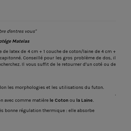
re d'entres vous"
otége Matelas
e de latex de 4 cm + 1 couche de coton/laine de 4 cm +
apitonné. Conseillé pour les gros problème de dos, il
cherchez. Il vous suffit de le retourner d'un coté ou de
on les morphologies et les utilisations du futon.
.
uton avec comme matière
le Coton
ou
la Laine
.
rès bonne régulation thermique : elle absorbe