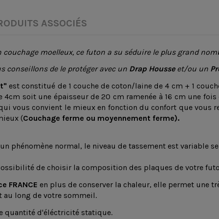
RODUITS ASSOCIÉS
un couchage moelleux, ce futon a su séduire le plus grand nomb
s conseillons de le protéger avec un
Drap Housse
et/ou un
Pr
t"
est constitué de 1 couche de coton/laine de 4 cm + 1 couch
e 4cm soit une épaisseur de 20 cm ramenée à 16 cm une fois c
 qui vous convient le mieux en fonction du confort que vous re
mieux (
Couchage ferme ou moyennement ferme).
 un phénomène normal, le niveau de tassement est variable sel
possibilité de choisir la composition des plaques de votre f
ce FRANCE
en plus de conserver la chaleur, elle permet une t
t au long de votre sommeil.
e quantité d'éléctricité statique.