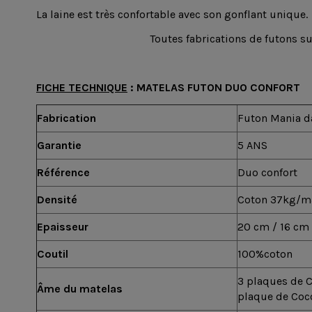
La laine est très confortable avec son gonflant unique.
Toutes fabrications de futons s
FICHE TECHNIQUE
:
MATELAS FUTON DUO CONFORT
Fabrication
Futon Mania da
Garantie
5 ANS
Référence
Duo confort
Densité
Coton 37kg/m3
Epaisseur
20 cm / 16 cm
Coutil
100%coton
3 plaques de C
Âme du matelas
plaque de Coc