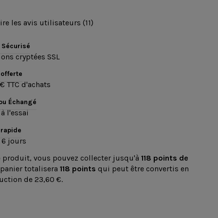
ire les avis utilisateurs (11)
 Sécurisé
ions cryptées SSL
 offerte
€ TTC d'achats
 ou Échangé
à l'essai
 rapide
 6 jours
e produit, vous pouvez collecter jusqu'à
118
points de
 panier totalisera
118
points
qui peut être convertis en
uction de
23,60 €
.