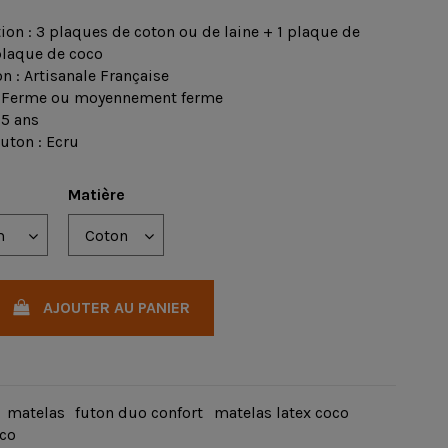
on : 3 plaques de coton ou de laine + 1 plaque de
 plaque de coco
n : Artisanale Française
: Ferme ou moyennement ferme
 5 ans
uton : Ecru
Matière
AJOUTER AU PANIER
matelas
futon duo confort
matelas latex coco
oco