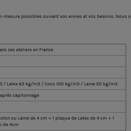
ur-mesure possibles suivant vos envies et vos besoins. Nous c
En
ns ses ateliers en France
ea
u
D
u
c
 / Latex 63 kg/m3 / Coco 100 kg/m3 / Laine 50 kg/m3
F
 après capitonnage
oton ou Laine de 4 cm + 1 plaque de Latex de 4 cm + 1
o de 4cm