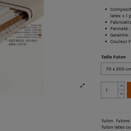
Compositi
latex + 1
Fabricatio
Fermeté 
Garantie :
Couleur F
Taille Futon
futon
futons
futon latex c