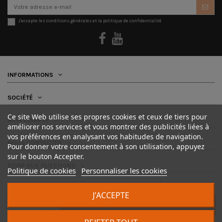
J'accepte les conditions générales et la politique de confidentialité
INFORMATIONS
SOCIÉTÉ
Ce site Web utilise ses propres cookies et ceux de tiers pour
MON COMPTE
améliorer nos services et vous montrer des publicités liées à
vos préférences en analysant vos habitudes de navigation.
NOUS CONTACTER
Pour donner votre consentement à son utilisation, appuyez
sur le bouton Accepter.
FOIRE AUX QUESTIONS
Politique de cookies
Personnaliser les cookies
J'ACCEPTE
AJOUTER AU PANIER