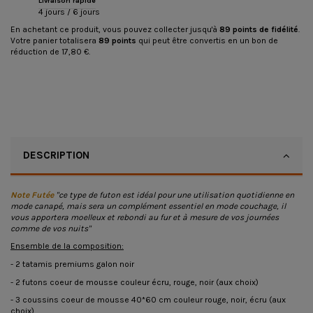
Livraison rapide
4 jours / 6 jours
En achetant ce produit, vous pouvez collecter jusqu'à
89
points de fidélité
.
Votre panier totalisera
89
points
qui peut être convertis en un bon de
réduction de
17,80 €
.
DESCRIPTION
Note Futée
"ce type de futon est idéal pour une utilisation quotidienne en
mode canapé, mais sera un complément essentiel en mode couchage, il
vous apportera moelleux et rebondi au fur et à mesure de vos journées
comme de vos nuits"
Ensemble de la composition:
- 2 tatamis premiums galon noir
- 2 futons coeur de mousse couleur écru, rouge, noir (aux choix)
- 3 coussins coeur de mousse 40*60 cm couleur rouge, noir, écru (aux
choix)