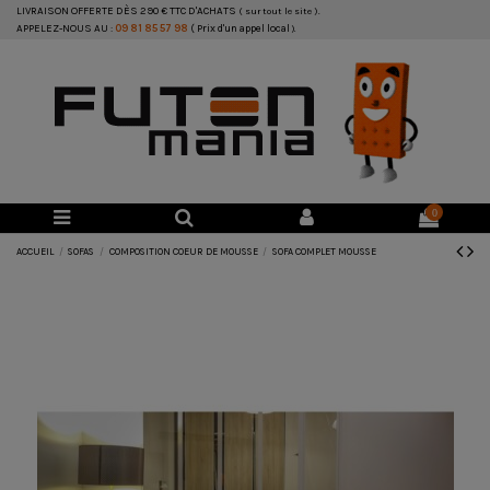
LIVRAISON OFFERTE DÈS 290 € TTC D'ACHATS
( sur tout le site ).
APPELEZ-NOUS AU :
09 81 85 57 98
( Prix d'un appel local
).
0
ACCUEIL
SOFAS
COMPOSITION COEUR DE MOUSSE
SOFA COMPLET MOUSSE