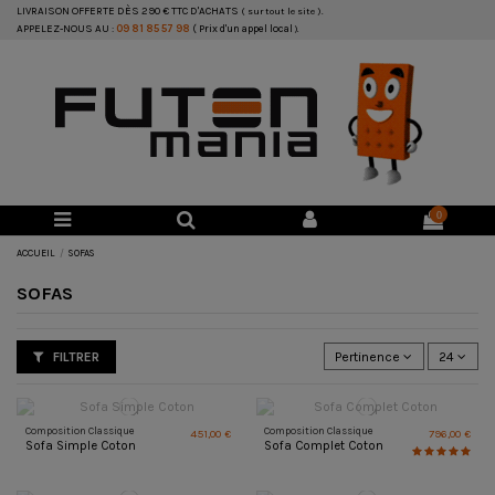
LIVRAISON OFFERTE DÈS 290 € TTC D'ACHATS
( sur tout le site ).
APPELEZ-NOUS AU :
09 81 85 57 98
( Prix d'un appel local
).
0
ACCUEIL
SOFAS
SOFAS
FILTRER
Pertinence
24
Composition Classique
Composition Classique
451,00 €
796,00 €
Sofa Simple Coton
Sofa Complet Coton