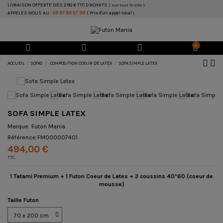
LIVRAISON OFFERTE DÈS 290 € TTC D'ACHATS
( sur tout le site ).
APPELEZ-NOUS AU :
09 81 85 57 98
( Prix d'un appel local
).
0
ACCUEIL
SOFAS
COMPOSITION COEUR DE LATEX
SOFA SIMPLE LATEX
SOFA SIMPLE LATEX
Marque:
Futon Mania
Référence
FM000007401
494,00 €
TTC
1 Tatami Premium + 1 Futon Coeur de Latex + 3 coussins 40*60 (coeur de
mousse)
Taille Futon