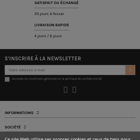
SATISFAIT OU ÉCHANGÉ
30 jours à l'essai
LIVRAISON RAPIDE
4 jours / 6 jours
S'INSCRIRE À LA NEWSLETTER
J'accepte les conditions générales et la politique de confidentialité
INFORMATIONS
SOCIÉTÉ
Ce site Web utilise ses propres cookies et ceux de tiers pour