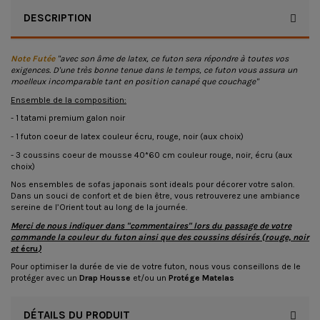
DESCRIPTION
Note Futée
"avec son âme de latex, ce futon sera répondre à toutes vos
exigences. D'une très bonne tenue dans le temps, ce futon vous assura un
moelleux incomparable tant en position canapé que couchage"
Ensemble de la composition:
- 1 tatami premium galon noir
- 1 futon coeur de latex couleur écru, rouge, noir (aux choix)
- 3 coussins coeur de mousse 40*60 cm couleur rouge, noir, écru (aux
choix)
Nos ensembles de sofas japonais sont ideals pour décorer votre salon.
Dans un souci de confort et de bien être, vous retrouverez une ambiance
sereine de l’Orient tout au long de la journée.
Merci de nous indiquer dans "commentaires" lors du passage de votre
commande la couleur du futon ainsi que des coussins désirés (rouge, noir
et
écru
)
Pour optimiser la durée de vie de votre futon, nous vous conseillons de le
protéger avec un
Drap Housse
et/ou un
Protége Matelas
DÉTAILS DU PRODUIT