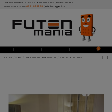
LIVRAISON OFFERTE DÈS 290 € TTC D'ACHATS
( sur tout le site ).
APPELEZ-NOUS AU :
09 81 85 57 98
( Prix d'un appel local
).
0
ACCUEIL
SOFAS
COMPOSITION COEUR DE LATEX
SOFA OPTIMUM LATEX