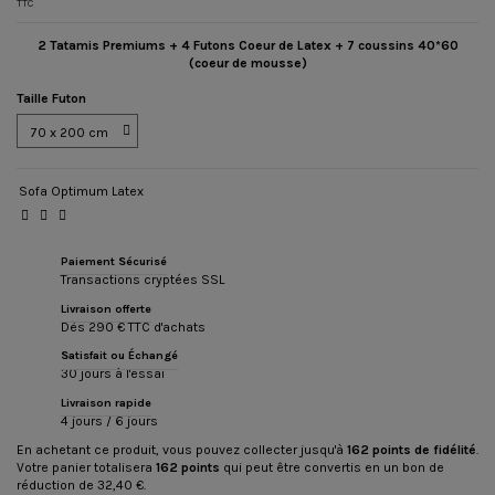
TTC
2 Tatamis Premiums + 4 Futons Coeur de Latex + 7 coussins 40*60
(coeur de mousse)
Taille Futon
Sofa Optimum Latex
Paiement Sécurisé
Transactions cryptées SSL
Livraison offerte
Dès 290 € TTC d'achats
Satisfait ou Échangé
30 jours à l'essai
Livraison rapide
4 jours / 6 jours
En achetant ce produit, vous pouvez collecter jusqu'à
162
points de fidélité
.
Votre panier totalisera
162
points
qui peut être convertis en un bon de
réduction de
32,40 €
.