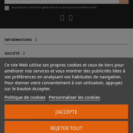
J'accepte les conditions générales et la politique de confidentialité
INFORMATIONS
SOCIÉTÉ
Ce site Web utilise ses propres cookies et ceux de tiers pour
MON COMPTE
améliorer nos services et vous montrer des publicités liées à
vos préférences en analysant vos habitudes de navigation.
NOUS CONTACTER
Pour donner votre consentement à son utilisation, appuyez
sur le bouton Accepter.
FOIRE AUX QUESTIONS
Politique de cookies
Personnaliser les cookies
J'ACCEPTE
AJOUTER AU PANIER
REJETER TOUT
FUTON MANIA © 2025 - Tous droits réservés • Création site :
zorino