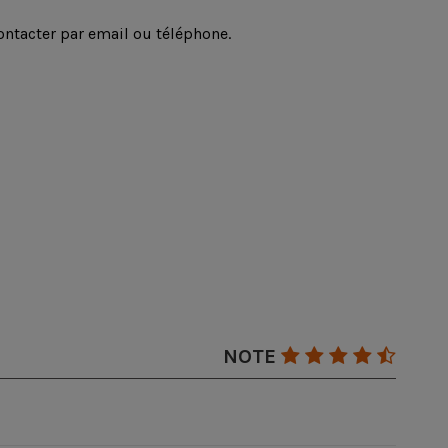
ontacter par email ou téléphone.
s
93
 €
TATAMIS
Tatamis Premium -
Waterproof - Qualité
Supérieure - Galon
noir
Futon Mania
140,00 €
NOTE