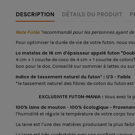
DESCRIPTION
DÉTAILS DU PRODUIT
P
Note Futée
"recommandé pour les personnes ayant de g
Pour optimiser la durée de vie de votre futon, nous vo
Le matelas de 16 cm d'épaisseur appelé futon "Doub
4 cm + 1 couche de coco de 4 cm + 1 couche de coton/la
bon pour le dos. Conseillé sur sommier à lattes ou sur
Indice de tassement naturel du futon* : 1/3 - Faible
*le tassement naturel des fibres de coton du futon est
EXCLUSIVITE FUTON-MANIA :
Vous avez la 
100% laine de mouton
-
100% écologique -
Provenan
l'humidité et régule la température de votre corps tou
La laine est l'une des matières produisant la plus faibl
La laine est très confortable avec son gonflant unique.