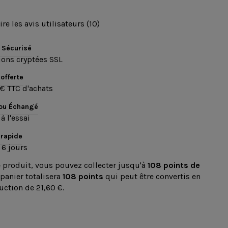
ire les avis utilisateurs (10)
 Sécurisé
ions cryptées SSL
 offerte
€ TTC d'achats
 ou Échangé
à l'essai
 rapide
 6 jours
e produit, vous pouvez collecter jusqu'à
108
points de
 panier totalisera
108
points
qui peut être convertis en
uction de
21,60 €
.