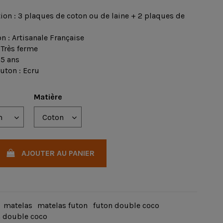
on : 3 plaques de coton ou de laine + 2 plaques de
n : Artisanale Française
 Très ferme
 5 ans
uton : Ecru
Matière
AJOUTER AU PANIER
matelas
matelas futon
futon double coco
n double coco