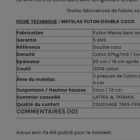
Toutes fabrications de futons s
FICHE TECHNIQUE
: MATELAS FUTON DOUBLE COCO
Fabrication
Futon Mania dans ses
Garantie
5 ANS
Référence
Double coco
Densité
Coton 37kg/m3 / Co
Epaisseur
20 cm / 16 cm après
Coutil
100% coton
3 plaques de Coton 
Âme du matelas
4 cm
Suspension / Hauteur housse
Coco / 13 cm
Sommier conseillé
LATTES & TATAMIS
Qualité du confort
COUCHAGE TRES FE
COMMENTAIRES (10)
Aucun avis n'a été publié pour le moment.