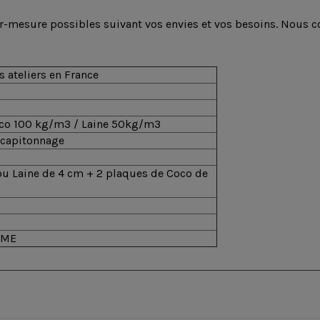
ur-mesure possibles suivant vos envies et vos besoins. Nous c
En stock
8 Produit
 ateliers en France
ean13
30031291771
Draps
47,00
housses
upc
300250055196
unis
co 100 kg/m3 / Laine 50kg/m3
Draps
 capitonnage
housses
unis
100%
ou Laine de 4 cm + 2 plaques de Coco de
coton -
Blanc
des
Vosges
Futon
RME
Mania