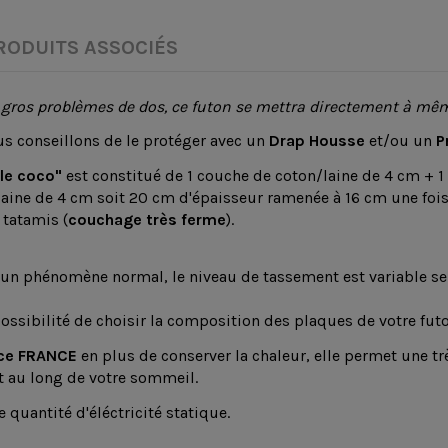
RODUITS ASSOCIÉS
ros problèmes de dos, ce futon se mettra directement à même 
us conseillons de le protéger avec un
Drap Housse
et/ou un
P
le coco"
est constitué de 1 couche de coton/laine de 4 cm + 1
ine de 4 cm soit 20 cm d'épaisseur ramenée à 16 cm une fois ca
 tatamis (
couchage
très ferme
).
 un phénomène normal, le niveau de tassement est variable sel
possibilité de choisir la composition des plaques de votre f
ce FRANCE
en plus de conserver la chaleur, elle permet une t
t au long de votre sommeil.
e quantité d'éléctricité statique.