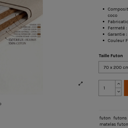
Compositi
coco
Fabricatio
Fermeté :
Garantie :
Couleur F
Taille Futon
futon
futons
matelas futo