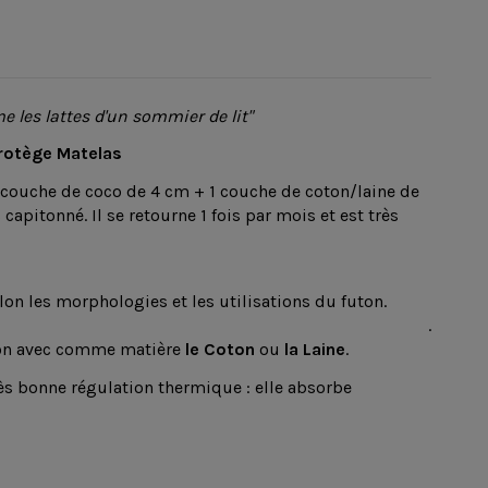
les lattes d'un sommier de lit"
rotège Matelas
 couche de coco de 4 cm + 1 couche de coton/laine de
pitonné. Il se retourne 1 fois par mois et est très
on les morphologies et les utilisations du futon.
.
uton avec comme matière
le Coton
ou
la Laine
.
rès bonne régulation thermique : elle absorbe