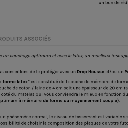
un bon de réd
RODUITS ASSOCIÉS
e un couchage optimum et avec le latex, un moelleux insoupç
us conseillons de le protéger avec un
Drap Housse
et/ou un
P
e forme latex"
est constitué de 1 couche de mémoire de form
couche de coton / laine de 4 cm soit une épaisseur de 20 cm r
e coté du matelas qui vous conviendra le mieux en fonction du 
optimum à mémoire de forme ou moyennement souple)
.
 un phénomène normal, le niveau de tassement est variable sel
possibilité de choisir la composition des plaques de votre f