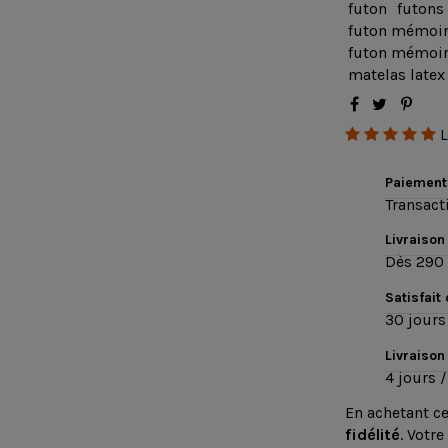
futon
futons
futon mémoire
futon mémoire
matelas late
L
Paiement
Transact
Livraison
Dès 290 
Satisfait
30 jours 
Livraison
4 jours /
En achetant c
fidélité
. Votre