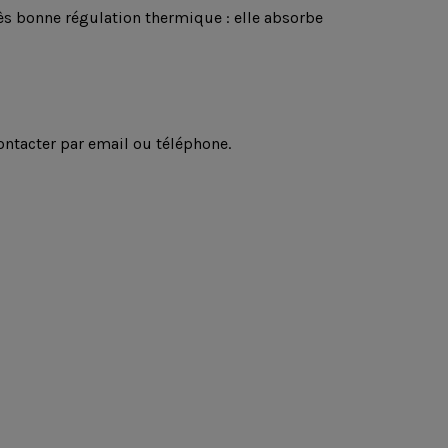
rès bonne régulation thermique : elle absorbe
ontacter par email ou téléphone.
s
es options
289
Draps
47,00 €
housses
TATAMIS
unis
Tatamis Premium -
Draps
Waterproof - Qualité
housses
Supérieure - Galon
unis
noir
100%
on
Futon Mania
coton -
Blanc
140,00 €
 €
des
Vosges
Futon