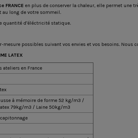
ce FRANCE
en plus de conserver la chaleur, elle permet une t
t au long de votre sommeil.
e quantité d'éléctricité statique.
ur-mesure possibles suivant vos envies et vos besoins. Nous c
RME LATEX
En stock
8 Produit
 ateliers en France
Produit disponible avec d'autr
ean13
3004848541
upc
300231344066
Protèges Matelas
Molletons et
tex
Imperméables 100%
coton
usse à mémoire de forme 52 kg/m3 /
Protèges Matelas
atex 79kg/m3 /
Laine 50kg/m3
Molleton 100% cot
Futon Mania
 capitonnage
38,00