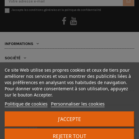
J'accepte les conditions générales et la politique de confidentialité
INFORMATIONS
SOCIÉTÉ
Ce site Web utilise ses propres cookies et ceux de tiers pour
MON COMPTE
améliorer nos services et vous montrer des publicités liées à
vos préférences en analysant vos habitudes de navigation.
NOUS CONTACTER
Pour donner votre consentement à son utilisation, appuyez
sur le bouton Accepter.
FOIRE AUX QUESTIONS
Politique de cookies
Personnaliser les cookies
J'ACCEPTE
AJOUTER AU PANIER
REJETER TOUT
FUTON MANIA © 2025 - Tous droits réservés • Création site :
zorino