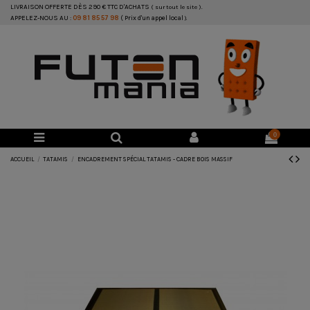
LIVRAISON OFFERTE DÈS 290 € TTC D'ACHATS
( sur tout le site ).
APPELEZ-NOUS AU :
09 81 85 57 98
( Prix d'un appel local
).
0
ACCUEIL
TATAMIS
ENCADREMENT SPÉCIAL TATAMIS - CADRE BOIS MASSIF