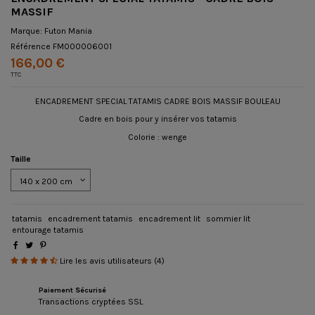
MASSIF
Marque:
Futon Mania
Référence
FM000006001
166,00 €
TTC
ENCADREMENT SPECIAL TATAMIS CADRE BOIS MASSIF BOULEAU
Cadre en bois pour y insérer vos tatamis
Colorie : wenge
Taille
tatamis
encadrement tatamis
encadrement lit
sommier lit
entourage tatamis
Lire les avis utilisateurs (4)
Paiement Sécurisé
Transactions cryptées SSL